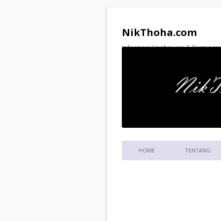
NikThoha.com
Informasi Usahawan & Perniagaa
HOME
TENTANG