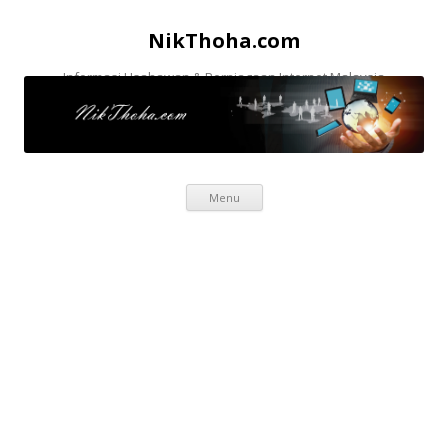
NikThoha.com
Informasi Usahawan & Perniagaan Internet Malaysia
Skip to content
Menu