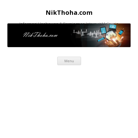
NikThoha.com
Informasi Usahawan & Perniagaan Internet Malaysia
Skip to content
Menu