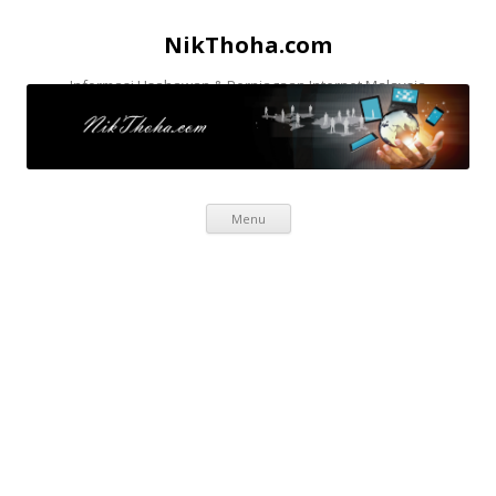
NikThoha.com
Informasi Usahawan & Perniagaan Internet Malaysia
Skip to content
Menu