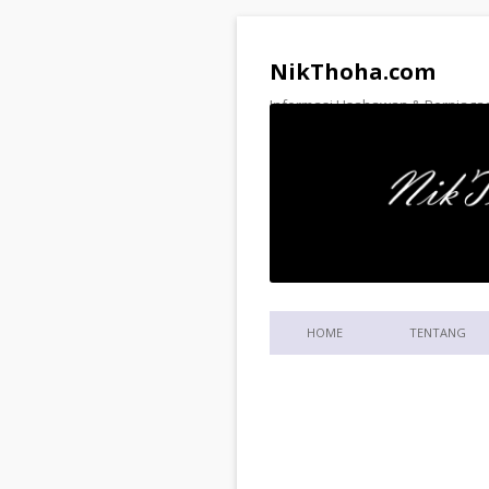
NikThoha.com
Informasi Usahawan & Perniagaa
HOME
TENTANG