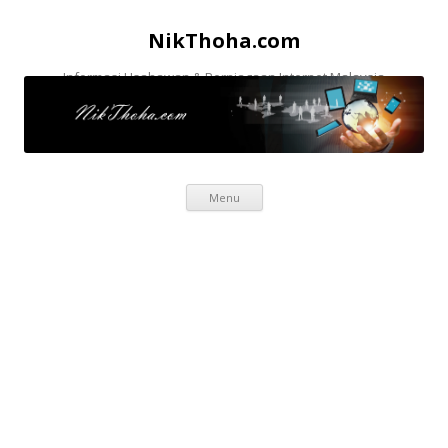
NikThoha.com
Informasi Usahawan & Perniagaan Internet Malaysia
Skip to content
Menu