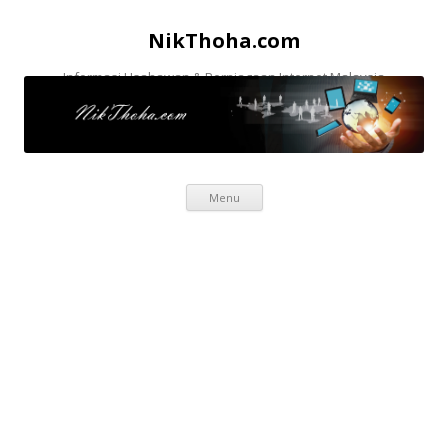
NikThoha.com
Informasi Usahawan & Perniagaan Internet Malaysia
Skip to content
Menu