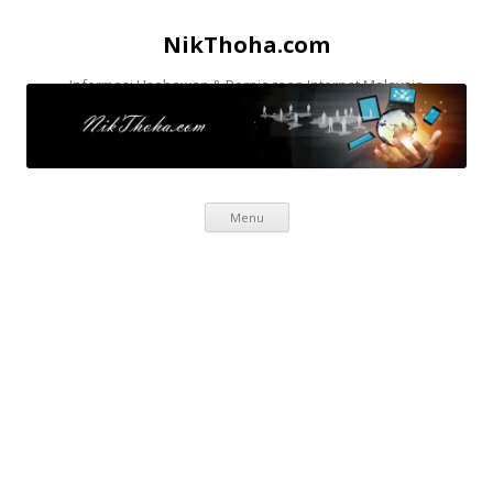
NikThoha.com
Informasi Usahawan & Perniagaan Internet Malaysia
Skip to content
Menu