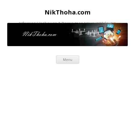
NikThoha.com
Informasi Usahawan & Perniagaan Internet Malaysia
Skip to content
Menu