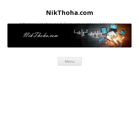
NikThoha.com
Informasi Usahawan & Perniagaan Internet Malaysia
Skip to content
Menu