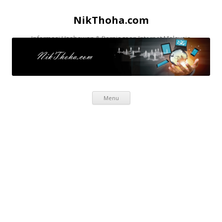
NikThoha.com
Informasi Usahawan & Perniagaan Internet Malaysia
Skip to content
Menu