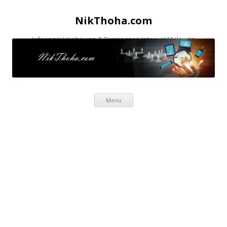
NikThoha.com
Informasi Usahawan & Perniagaan Internet Malaysia
Skip to content
Menu