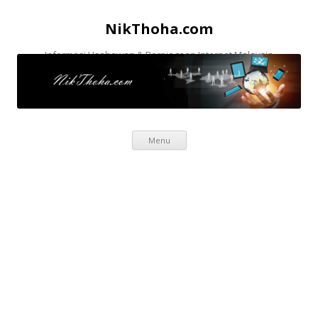
NikThoha.com
Informasi Usahawan & Perniagaan Internet Malaysia
Skip to content
Menu