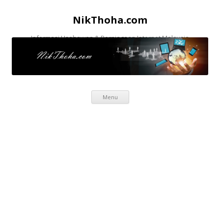
NikThoha.com
Informasi Usahawan & Perniagaan Internet Malaysia
Skip to content
Menu