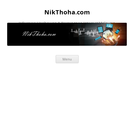
NikThoha.com
Informasi Usahawan & Perniagaan Internet Malaysia
Skip to content
Menu