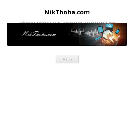
NikThoha.com
Informasi Usahawan & Perniagaan Internet Malaysia
Skip to content
Menu