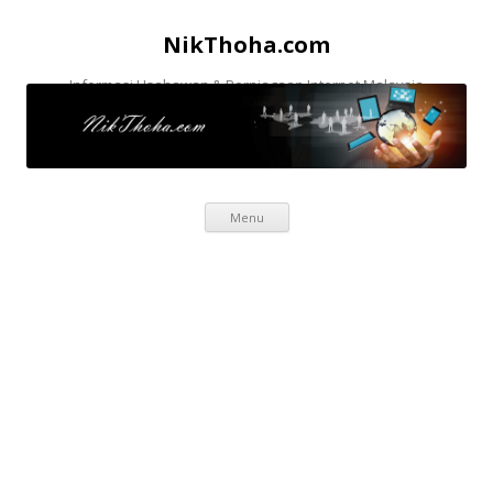
NikThoha.com
Informasi Usahawan & Perniagaan Internet Malaysia
Skip to content
Menu