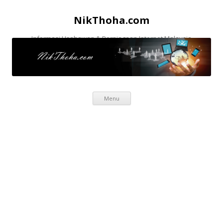
NikThoha.com
Informasi Usahawan & Perniagaan Internet Malaysia
Skip to content
Menu