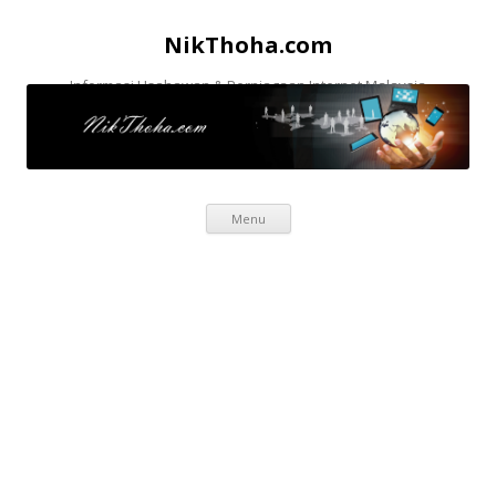
NikThoha.com
Informasi Usahawan & Perniagaan Internet Malaysia
Skip to content
Menu