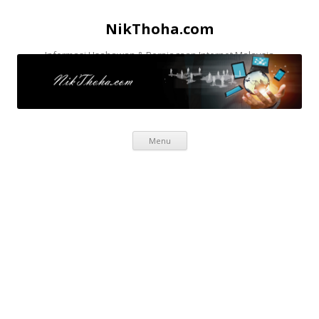
NikThoha.com
Informasi Usahawan & Perniagaan Internet Malaysia
Skip to content
Menu