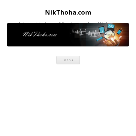
NikThoha.com
Informasi Usahawan & Perniagaan Internet Malaysia
Skip to content
Menu