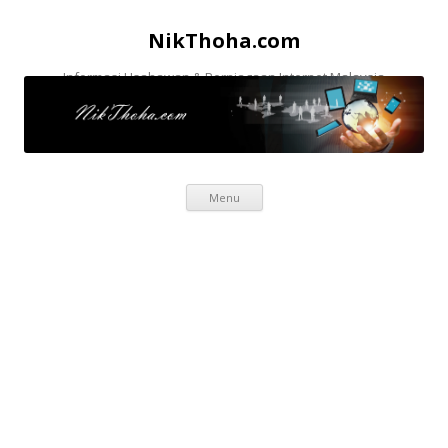
NikThoha.com
Informasi Usahawan & Perniagaan Internet Malaysia
Skip to content
Menu