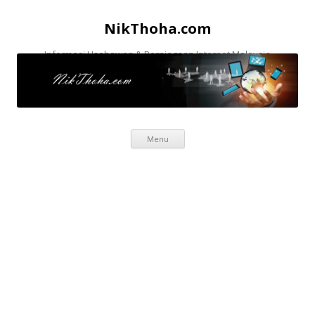
NikThoha.com
Informasi Usahawan & Perniagaan Internet Malaysia
Skip to content
Menu