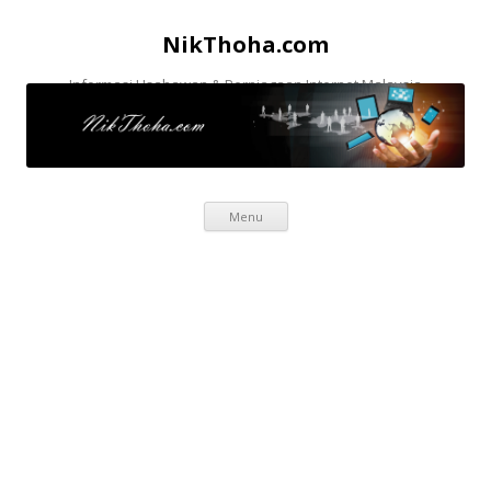
NikThoha.com
Informasi Usahawan & Perniagaan Internet Malaysia
Skip to content
Menu