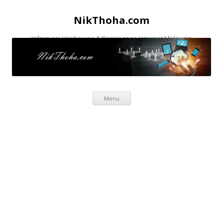
NikThoha.com
Informasi Usahawan & Perniagaan Internet Malaysia
Skip to content
Menu