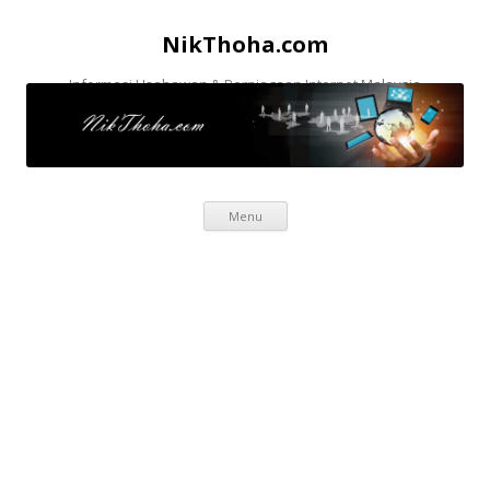
NikThoha.com
Informasi Usahawan & Perniagaan Internet Malaysia
Skip to content
Menu