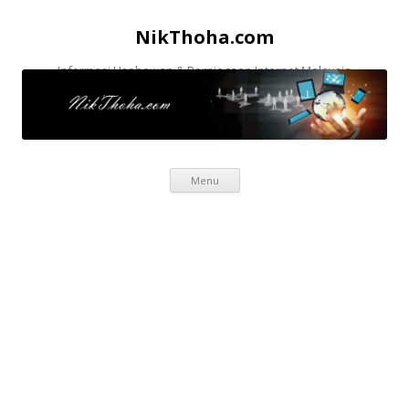
NikThoha.com
Informasi Usahawan & Perniagaan Internet Malaysia
Skip to content
Menu