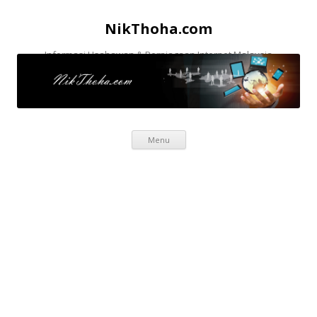
NikThoha.com
Informasi Usahawan & Perniagaan Internet Malaysia
Skip to content
Menu