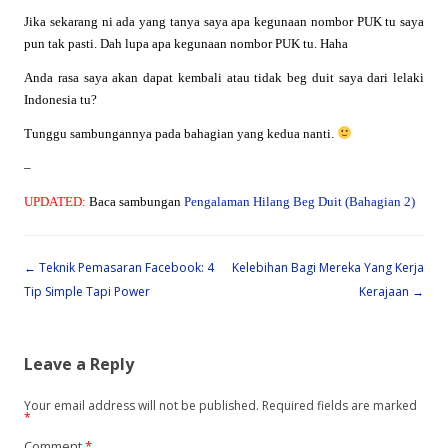
Jika sekarang ni ada yang tanya saya apa kegunaan nombor PUK tu saya
pun tak pasti. Dah lupa apa kegunaan nombor PUK tu. Haha
Anda rasa saya akan dapat kembali atau tidak beg duit saya dari lelaki
Indonesia tu?
Tunggu sambungannya pada bahagian yang kedua nanti.
–
UPDATED:
Baca sambungan
Pengalaman Hilang Beg Duit (Bahagian 2)
Post navigation
←
Teknik Pemasaran Facebook: 4
Kelebihan Bagi Mereka Yang Kerja
Tip Simple Tapi Power
Kerajaan
→
Leave a Reply
Your email address will not be published.
Required fields are marked
*
Comment
*