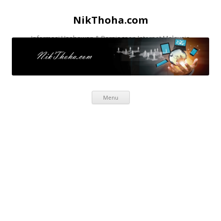
NikThoha.com
Informasi Usahawan & Perniagaan Internet Malaysia
Skip to content
Menu